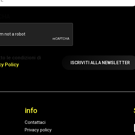
atorio)
CHA
ione
to le condizioni di
atorio)
cy Policy
info
Contattaci
Privacy policy