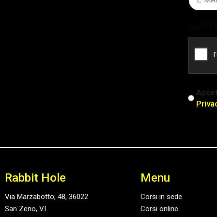
(Obblig
CAPT
iscriz
Accet
(Obblig
Priva
Rabbit Hole
Menu
Via Marzabotto, 48, 36022
Corsi in sede
San Zeno, VI
Corsi online