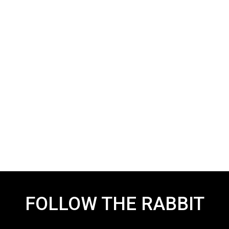
07/12/2023
Dicembre con Rabbit!
Siamo arrivati all’ultimo mese dell’anno che,
come al solito, si prospetta denso di
avvenimenti, eventi, promozioni e
FOLLOW THE RABBIT