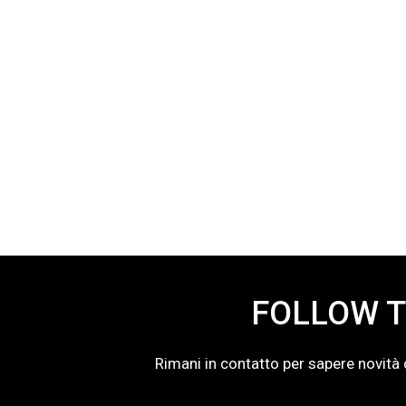
12/03/2025
28/11/2023
Scrittura Creativa Base con “I
Sblocca 
pilastri di una storia”
caccia d
Questo corso fa parte di WONDEROOM
Costo di lan
dell'offerta!
FOLLOW T
Rimani in contatto per sapere novità 