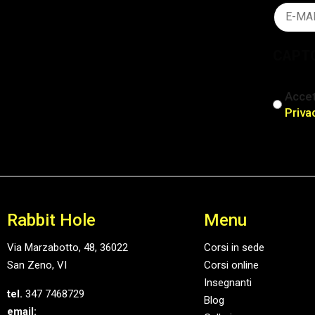
Email
(Obblig
CAPT
iscriz
Accet
(Obblig
Priva
Rabbit Hole
Menu
Via Marzabotto, 48, 36022
Corsi in sede
San Zeno, VI
Corsi online
Insegnanti
tel.
347 7468729
Blog
email: