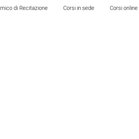
emico di Recitazione
Corsi in sede
Corsi online
ONLINE
CREATIVITÀ
ZIONE
SCENEGGIATURA
URA
SCRITTURA CREATIVA