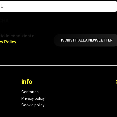
atorio)
CHA
ione
to le condizioni di
atorio)
cy Policy
info
Contattaci
Privacy policy
Cookie policy