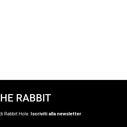
la creatività con “A
i idee”
cio: 9,90 euro. Approfitta
HE RABBIT
di Rabbit Hole.
Iscriviti alla newsletter