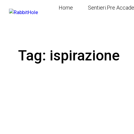
Home
Sentieri.Pre Accad
Tag: ispirazione
CORSO ONLINE
CREATIVITÀ
CORSO 
ISPIRAZIONE
SCENEGGIATURA
ISPIRA
SCRITTURA
SCRITTURA CREATIVA
SCRITT