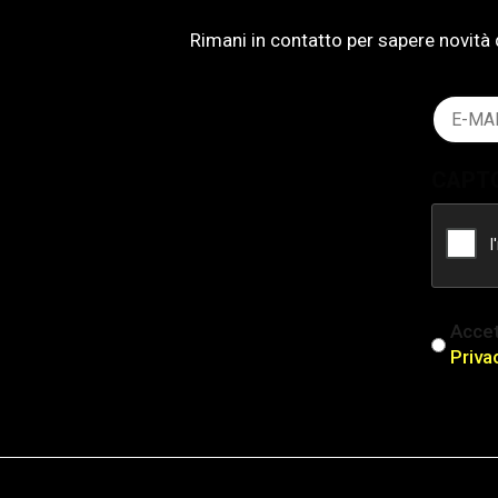
Rimani in contatto per sapere novità 
Email
(Obblig
CAPT
iscriz
Accet
(Obblig
Priva