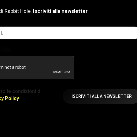
di Rabbit Hole.
Iscriviti alla newsletter
atorio)
CHA
ione
to le condizioni di
atorio)
cy Policy