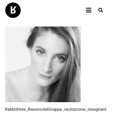
RabbitHole_BassnodelGrappa_recitazione_insegnant