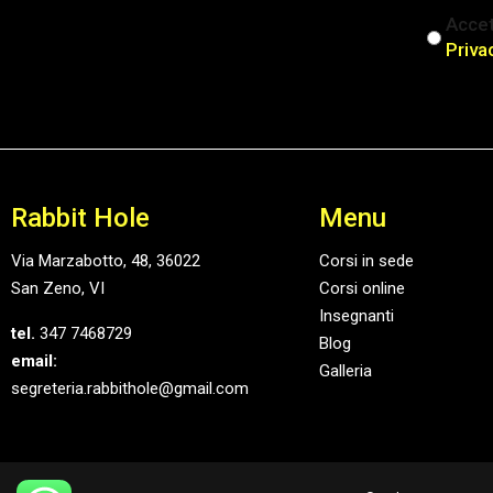
iscriz
Accet
(Obblig
Priva
Rabbit Hole
Menu
Via Marzabotto, 48, 36022
Corsi in sede
San Zeno, VI
Corsi online
Insegnanti
tel.
347 7468729
Blog
email:
Galleria
segreteria.rabbithole@gmail.com