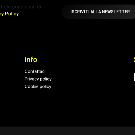
ione
to le condizioni di
atorio)
cy Policy
info
Contattaci
Privacy policy
Cookie policy