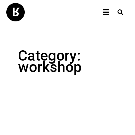
Category:
workshop
BASSANO DEL GRAPPA
LABORATORIO
PERFORMANCE
POESIA
RABBIT HOLE
RECITAZIONE
SCRITTURA
SLAM POETRY