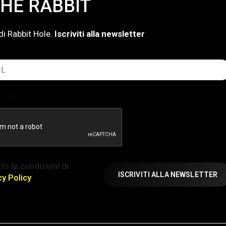
HE RABBIT
di Rabbit Hole.
Iscriviti alla newsletter
atorio)
CHA
ione
to le condizioni di
atorio)
cy Policy