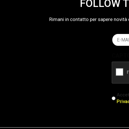
FOLLOW T
Rimani in contatto per sapere novità 
Email
(Obblig
CAPT
iscriz
Accet
(Obblig
Priva